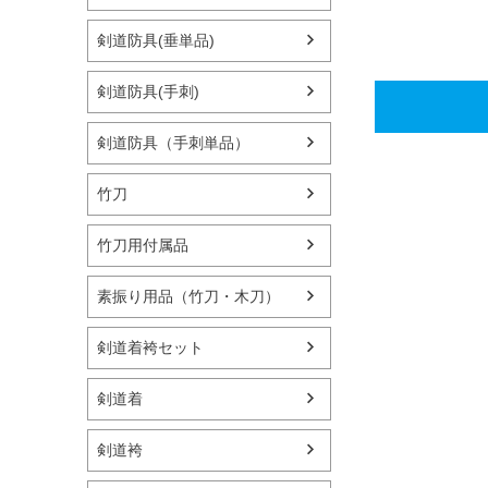
剣道防具(垂単品)
剣道防具(手刺)
剣道防具（手刺単品）
竹刀
竹刀用付属品
素振り用品（竹刀・木刀）
剣道着袴セット
剣道着
剣道袴