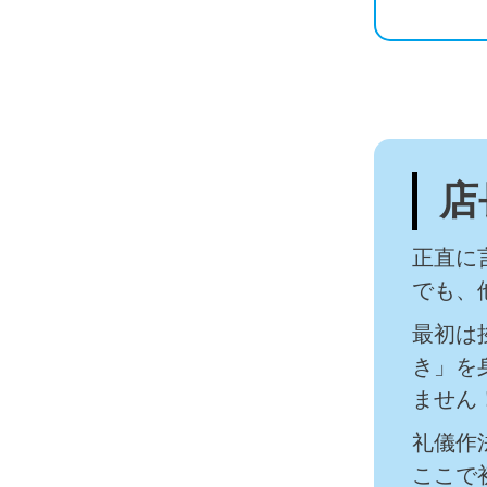
店
正直に
でも、
最初は
き」を
ません
礼儀作
ここで