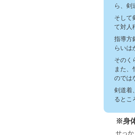
ら、剣
そして
て対人
指導方
らいは
そのく
また、
のでは
剣道着
るとこ
※身
せっか