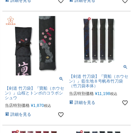
詳細を見る
詳細を見る
【剣道 竹刀袋】『寶船（ホウセ
ン）』藍生地８号帆布竹刀袋
（竹刀袋本体）
【剣道 竹刀袋】『寶船（ホウセ
ン）』山桜とトンボのコラボシ
当店特別価格
¥
11,198
税込
シュウ
詳細を見る
当店特別価格
¥
1,870
税込
詳細を見る