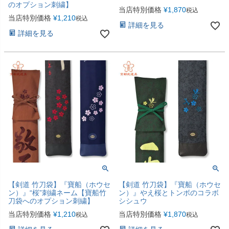
のオプション刺繍】
当店特別価格
¥
1,870
税込
当店特別価格
¥
1,210
税込
詳細を見る
詳細を見る
【剣道 竹刀袋】『寶船（ホウセ
【剣道 竹刀袋】『寶船（ホウセ
ン）』“桜”刺繍ネーム【寶船竹
ン）』やえ桜とトンボのコラボ
刀袋へのオプション刺繍】
シシュウ
当店特別価格
¥
1,210
当店特別価格
¥
1,870
税込
税込