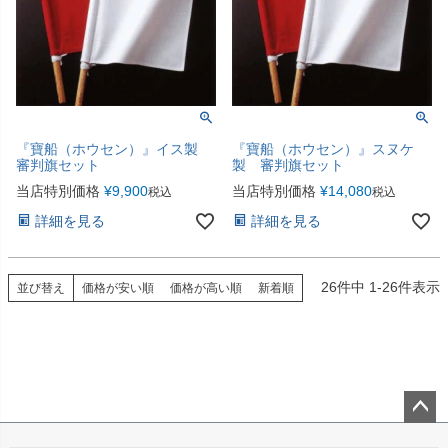
『寶船（ホウセン）』イス製
『寶船（ホウセン）』スヌケ
審判旗セット
製 審判旗セット
当店特別価格
¥
9,900
当店特別価格
¥
14,080
税込
税込
詳細を見る
詳細を見る
26
件中
1
-
26
件表示
並び替え
価格が安い順
価格が高い順
新着順
ペー