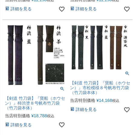
税込
税込
詳細を見る
詳細を見る
【剣道 竹刀袋】『寶船（ホウセ
ン）』市松模様８号帆布竹刀袋
（竹刀袋本体）
【剣道 竹刀袋】『寶船（ホウセ
当店特別価格
¥
14,168
税込
ン）』柿渋塗８号帆布竹刀袋
（竹刀袋本体）
詳細を見る
当店特別価格
¥
18,788
税込
詳細を見る