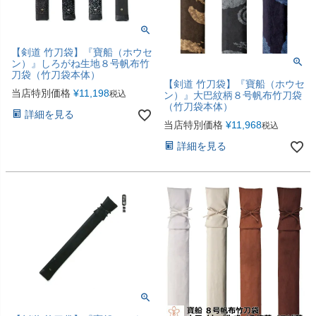
【剣道 竹刀袋】『寶船（ホウセ
ン）』しろがね生地８号帆布竹
刀袋（竹刀袋本体）
【剣道 竹刀袋】『寶船（ホウセ
当店特別価格
¥
11,198
税込
ン）』大巴紋柄８号帆布竹刀袋
（竹刀袋本体）
詳細を見る
当店特別価格
¥
11,968
税込
詳細を見る