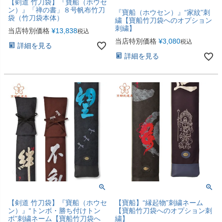
【剣道 竹刀袋】『寶船（ホウセ
ン）』「禅の書」８号帆布竹刀
『寶船（ホウセン）』“家紋”刺
袋（竹刀袋本体）
繍【寶船竹刀袋へのオプション
刺繍】
当店特別価格
¥
13,838
税込
当店特別価格
¥
3,080
税込
詳細を見る
詳細を見る
【剣道 竹刀袋】『寶船（ホウセ
【寶船】“縁起物”刺繍ネーム
ン）』“トンボ・勝ち付けトン
【寶船竹刀袋へのオプション刺
ボ”刺繍ネーム【寶船竹刀袋へ
繍】