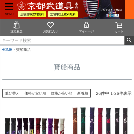
MENU
注文履歴
お気に入り
マイページ
カート
HOME
寶船商品
寶船商品
26
件中
1
-
26
件表示
並び替え
価格が安い順
価格が高い順
新着順