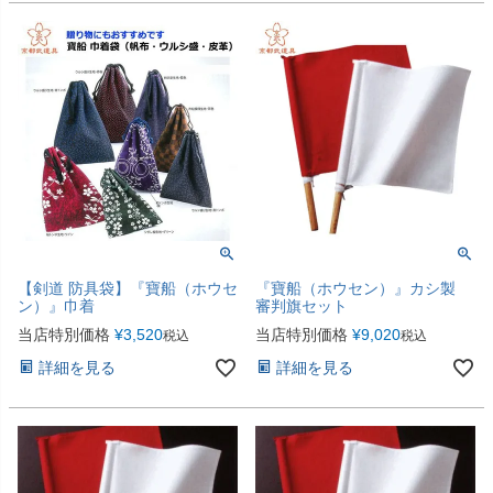
【剣道 防具袋】『寶船（ホウセ
『寶船（ホウセン）』カシ製
ン）』巾着
審判旗セット
当店特別価格
¥
3,520
当店特別価格
¥
9,020
税込
税込
詳細を見る
詳細を見る