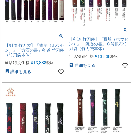
【剣道 竹刀袋】『寶船（ホウセ
ン）』「流香の書」８号帆布竹
【剣道 竹刀袋】『寶船（ホウセ
刀袋（竹刀袋本体）
ン）』「方石の書」剣道 竹刀袋
（竹刀袋本体）
当店特別価格
¥
13,838
税込
当店特別価格
¥
13,838
税込
詳細を見る
詳細を見る