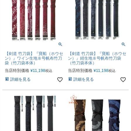
【剣道 竹刀袋】『寶船（ホウセ
【剣道 竹刀袋】『寶船（ホウセ
ン）』ワイン生地８号帆布竹刀
ン）』紺生地８号帆布竹刀袋
袋（竹刀袋本体）
（竹刀袋本体）
当店特別価格
¥
11,198
当店特別価格
¥
11,198
税込
税込
詳細を見る
詳細を見る