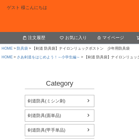
ゲスト 様こんにちは
注文履歴
お気に入り
マイページ
HOME
防具袋
【剣道 防具袋】ナイロンリュックボストン 少年用防具袋
HOME
さあ剣道をはじめよう！～小学生編～
【剣道 防具袋】ナイロンリュッ
Category
剣道防具(ミシン刺)
剣道防具(面単品)
剣道防具(甲手単品)