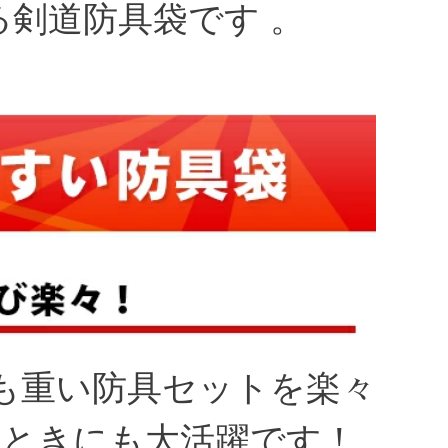
剣道防具袋です 。
も重い防具セットを楽々
のときにも大活躍です！