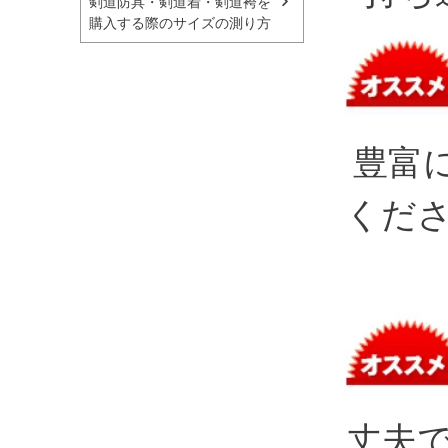
剣道防具・剣道着・剣道袴を
購入する際のサイズの測り方
豊富
くだ
丈夫