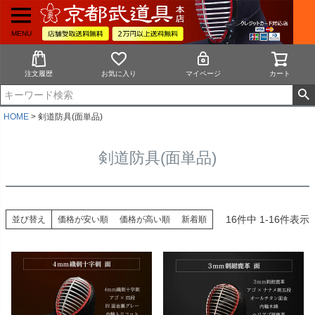
MENU
注文履歴
お気に入り
マイページ
カート
HOME
剣道防具(面単品)
剣道防具(面単品)
16
件中
1
-
16
件表示
並び替え
価格が安い順
価格が高い順
新着順