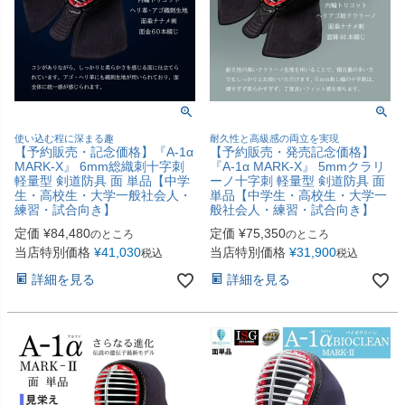
使い込む程に深まる趣
耐久性と高級感の両立を実現
【予約販売・記念価格】『A-1α
【予約販売・発売記念価格】
MARK-X』 6mm総織刺十字刺
『A-1α MARK-X』 5mmクラリ
軽量型 剣道防具 面 単品【中学
ーノ十字刺 軽量型 剣道防具 面
生・高校生・大学一般社会人・
単品【中学生・高校生・大学一
練習・試合向き】
般社会人・練習・試合向き】
定価
¥
84,480
定価
¥
75,350
のところ
のところ
当店特別価格
¥
41,030
当店特別価格
¥
31,900
税込
税込
詳細を見る
詳細を見る