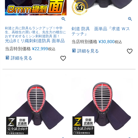
剣道と共に防具もランクアップ！中学
剣道 防具 面単品『求道 Ｗス
生、高校生の買い替え、先生方の稽古に
テッチ』
おすすめするミシン刺剣道防具 面！
光山8ミリ織刺剣道防具 面単品
当店特別価格
¥
30,800
税込
当店特別価格
¥
22,999
税込
詳細を見る
詳細を見る