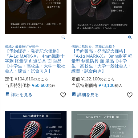
伝統と最新技術が融合
伝統に息吹を、革新に品格を
【予約販売・発売記念価格】
【予約販売・発売記念価格】
『A-1α MARK-X』 4mm織刺十
『A-1α MARK-X』 3mm紺革 軽
字刺 軽量型 剣道防具 面 単品
量型 剣道防具 面 単品【中学
【中学生・高校生・大学一般社
生・高校生・大学一般社会人・
会人・練習・試合向き】
練習・試合向き】
定価
¥
104,610
定価
¥
122,100
のところ
のところ
当店特別価格
¥
50,600
当店特別価格
¥
78,100
税込
税込
詳細を見る
詳細を見る