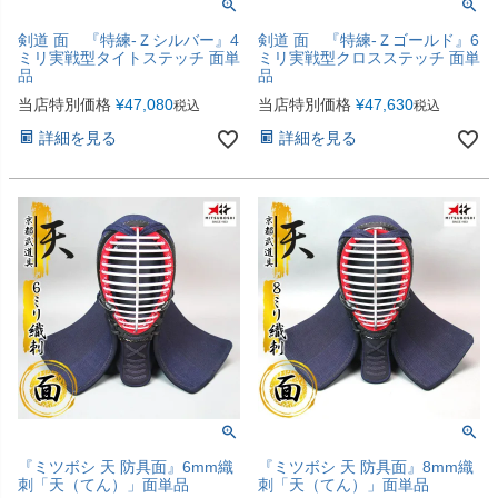
剣道 面 『特練-Ｚシルバー』4
剣道 面 『特練-Ｚゴールド』6
ミリ実戦型タイトステッチ 面単
ミリ実戦型クロスステッチ 面単
品
品
当店特別価格
¥
47,080
当店特別価格
¥
47,630
税込
税込
詳細を見る
詳細を見る
『ミツボシ 天 防具面』6mm織
『ミツボシ 天 防具面』8mm織
刺「天（てん）」面単品
刺「天（てん）」面単品