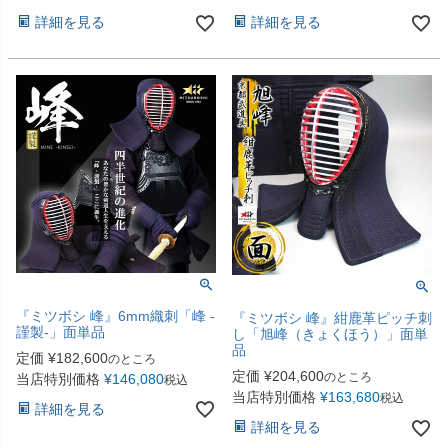
詳細を見る
詳細を見る
『ミツボシ 峰』6mm織刺「峰 -
『ミツボシ 峰』紺鹿革ピッチ刺
謹製-」面単品
し「旭峰（きょくほう）」面単
品
定価
¥
182,600
のところ
定価
¥
204,600
のところ
当店特別価格
¥
146,080
税込
当店特別価格
¥
163,680
税込
詳細を見る
詳細を見る