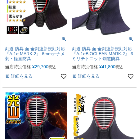
剣道 防具 面 全剣連新規則対応
剣道 防具 面 全剣連新規則対応
『A-1α MARK-2』 6mmナナメ
『A-1αBIOCLEAN MARK-2』 6
刺・軽量防具
ミリテトニット剣道防具
当店特別価格
¥
29,700
当店特別価格
¥
41,800
税込
税込
詳細を見る
詳細を見る