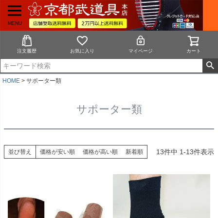
MENU
注文履歴
お気に入り
マイページ
カート
HOME
サポーター類
サポーター類
13
件中
1
-
13
件表示
並び替え
価格が安い順
価格が高い順
新着順