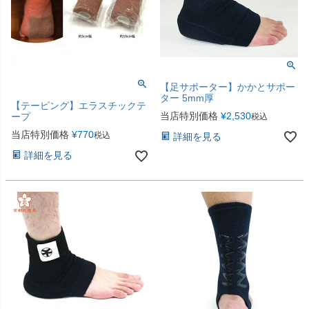
【足サポーター】かかとサポー
ター 5mm厚
【テーピング】エラスチックテ
当店特別価格
¥
2,530
ープ
税込
当店特別価格
¥
770
税込
詳細を見る
詳細を見る