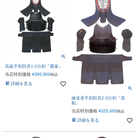
高級手刺防具1.0分刺『鷹峯』
当店特別価格
¥
305,800
税込
詳細を見る
練達者手刺防具2.0分刺『貴
船』
当店特別価格
¥
325,600
税込
詳細を見る