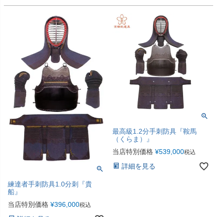
最高級1.2分手刺防具『鞍馬
（くらま）』
当店特別価格
¥
539,000
税込
詳細を見る
練達者手刺防具1.0分刺『貴
船』
当店特別価格
¥
396,000
税込