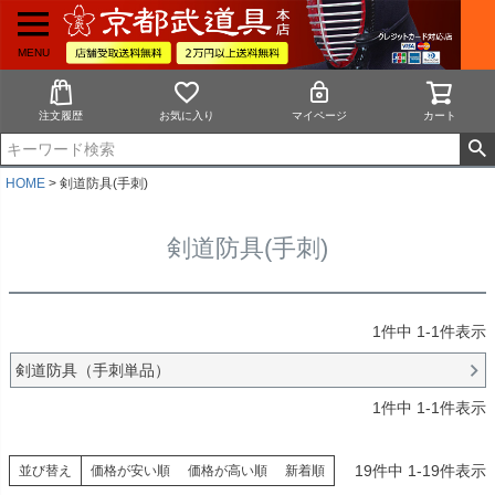
MENU
注文履歴
お気に入り
マイページ
カート
HOME
剣道防具(手刺)
剣道防具(手刺)
1
件中
1
-
1
件表示
剣道防具（手刺単品）
1
件中
1
-
1
件表示
19
件中
1
-
19
件表示
並び替え
価格が安い順
価格が高い順
新着順