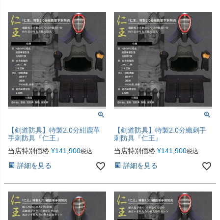
【剣道防具】特製2.0分紺鹿革
【剣道防具】特製2.0分織刺手
手刺防具『仁王』
刺防具『仁王』
当店特別価格
¥
141,900
当店特別価格
¥
141,900
税込
税込
詳細を見る
詳細を見る