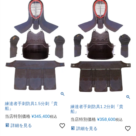
練達者手刺防具1.5分刺『貴
練達者手刺防具1.2分刺『貴
船』
船』
当店特別価格
¥
345,400
税込
当店特別価格
¥
358,600
税込
詳細を見る
詳細を見る