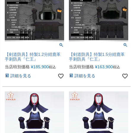
【剣道防具】特製1.2分紺鹿革
【剣道防具】特製1.5分紺鹿革
手刺防具『仁王』
手刺防具『仁王』
当店特別価格
¥
185,900
当店特別価格
¥
163,900
税込
税込
詳細を見る
詳細を見る