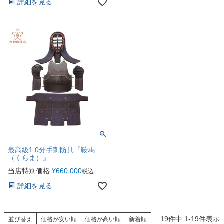
詳細を見る
最高級1.0分手刺防具『鞍馬
（くらま）』
当店特別価格
¥
660,000
税込
詳細を見る
19
件中
1
-
19
件表示
並び替え
価格が安い順
価格が高い順
新着順