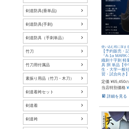
剣道防具(垂単品)
剣道防具(手刺)
剣道防具（手刺単品）
使い込む程に深ま
【予約販売・
竹刀
『A-1α MARK
織刺十字刺 軽
竹刀用付属品
具 胴 単品【
生・大学一般
習・試合向き
素振り用品（竹刀・木刀）
定価
¥
65,450
の
当店特別価格
¥
剣道着袴セット
詳細を見る
剣道着
剣道袴