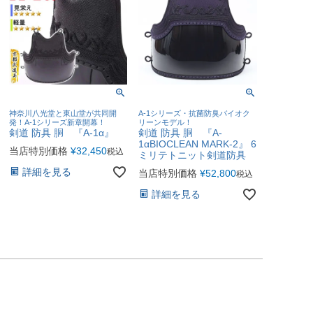
神奈川八光堂と東山堂が共同開
A-1シリーズ・抗菌防臭バイオク
発！A-1シリーズ新章開幕！
リーンモデル！
剣道 防具 胴 『A-1α』
剣道 防具 胴 『A-
1αBIOCLEAN MARK-2』 6
当店特別価格
¥
32,450
税込
ミリテトニット剣道防具
詳細を見る
当店特別価格
¥
52,800
税込
詳細を見る