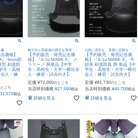
る趣
耐久性と高級感の両立を実現
伝統に息吹を、革新に品格を
記念価格】
【予約販売・発売記念価
【予約販売・発売記念価
-X』 6mm総
格】『A-1α MARK-X』 ク
格】『A-1α MARK-X』 牛
量型 剣道防
ラリーノ 胴単品【中学
紺革 剣道防具 胴 単品【中
中学生・高校
生・高校生・大学一般社会
学生・高校生・大学一般社
社会人・練
人・練習・試合向き】
会人・練習・試合向き】
】
定価
¥
72,050
定価
¥
81,730
のところ
のところ
ところ
当店特別価格
¥
27,500
当店特別価格
¥
40,700
税込
税込
31,570
税込
詳細を見る
詳細を見る