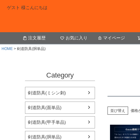
ゲスト 様こんにちは
注文履歴
お気に入り
マイページ
HOME
剣道防具(胴単品)
Category
剣道防具(ミシン刺)
剣道防具(面単品)
並び替え
価格
剣道防具(甲手単品)
剣道防具(胴単品)