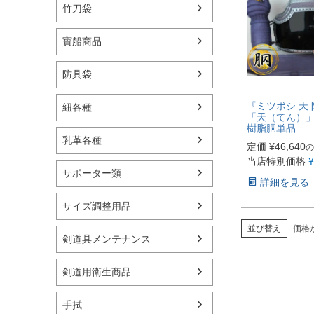
竹刀袋
寶船商品
防具袋
『ミツボシ 天 
紐各種
「天（てん）」
樹脂胴単品
乳革各種
定価
¥
46,640
の
当店特別価格
¥
サポーター類
詳細を見る
サイズ調整用品
並び替え
価格
剣道具メンテナンス
剣道用衛生商品
手拭