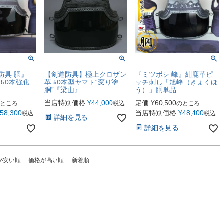
【剣道防具】極上クロザン
防具 胴』
『ミツボシ 峰』紺鹿革ピ
革 50本型ヤマト“変り塗
50本強化
ッチ刺し「旭峰（きょくほ
胴”『梁山』
う）」胴単品
当店特別価格
¥
44,000
定価
¥
60,500
税込
ところ
のところ
58,300
当店特別価格
¥
48,400
税込
税込
詳細を見る
詳細を見る
が安い順
価格が高い順
新着順