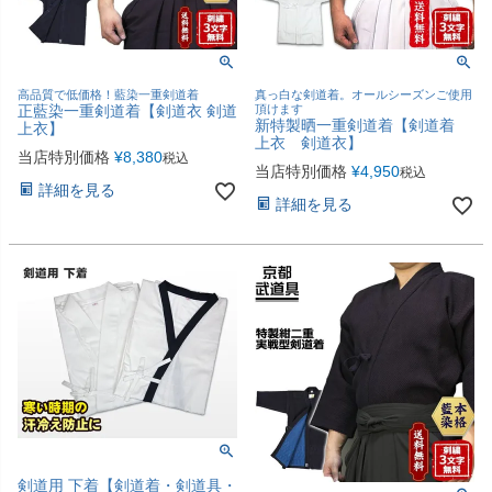
高品質で低価格！藍染一重剣道着
真っ白な剣道着。オールシーズンご使用
正藍染一重剣道着【剣道衣 剣道
頂けます
新特製晒一重剣道着【剣道着
上衣】
上衣 剣道衣】
当店特別価格
¥
8,380
税込
当店特別価格
¥
4,950
税込
詳細を見る
詳細を見る
剣道用 下着【剣道着・剣道具・