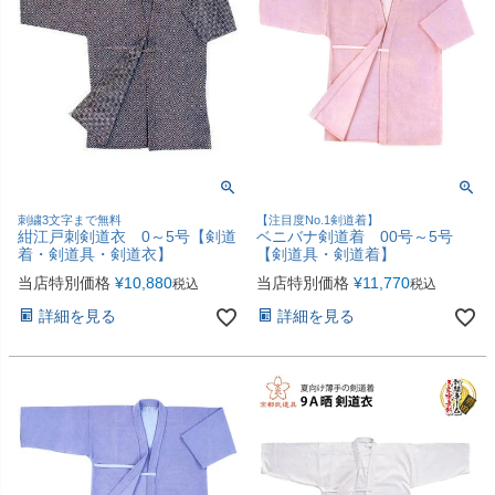
刺繍3文字まで無料
【注目度No.1剣道着】
紺江戸刺剣道衣 0～5号【剣道
ベニバナ剣道着 00号～5号
着・剣道具・剣道衣】
【剣道具・剣道着】
当店特別価格
¥
10,880
当店特別価格
¥
11,770
税込
税込
詳細を見る
詳細を見る