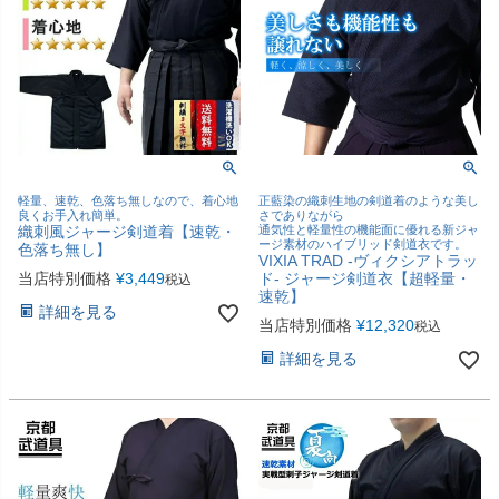
軽量、速乾、色落ち無しなので、着心地
正藍染の織刺生地の剣道着のような美し
良くお手入れ簡単。
さでありながら
織刺風ジャージ剣道着【速乾・
通気性と軽量性の機能面に優れる新ジャ
ージ素材のハイブリッド剣道衣です。
色落ち無し】
VIXIA TRAD -ヴィクシアトラッ
当店特別価格
¥
3,449
ド- ジャージ剣道衣【超軽量・
税込
速乾】
詳細を見る
当店特別価格
¥
12,320
税込
詳細を見る