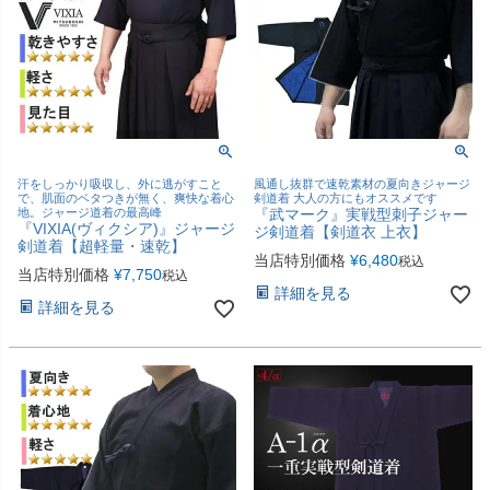
汗をしっかり吸収し、外に逃がすこと
風通し抜群で速乾素材の夏向きジャージ
で、肌面のベタつきが無く、爽快な着心
剣道着 大人の方にもオススメです
地。ジャージ道着の最高峰
『武マーク』実戦型刺子ジャー
『VIXIA(ヴィクシア)』ジャージ
ジ剣道着【剣道衣 上衣】
剣道着【超軽量・速乾】
当店特別価格
¥
6,480
税込
当店特別価格
¥
7,750
税込
詳細を見る
詳細を見る