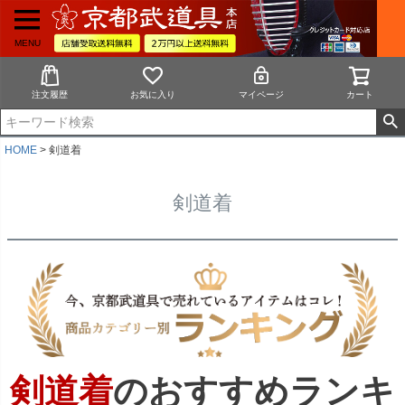
MENU
注文履歴
お気に入り
マイページ
カート
HOME
剣道着
剣道着
剣道着
のおすすめランキ