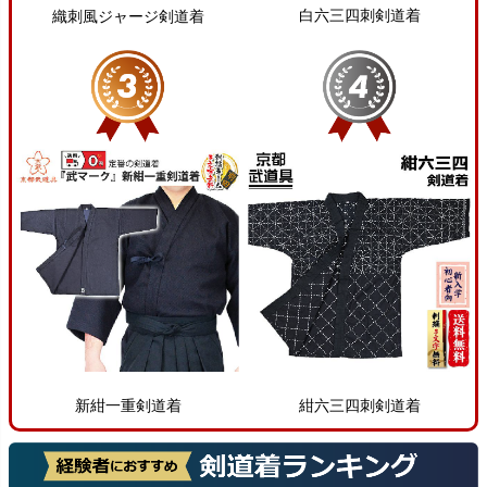
白六三四刺剣道着
織刺風ジャージ剣道着
新紺一重剣道着
紺六三四刺剣道着