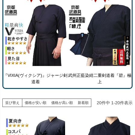
『VIXIA(ヴィクシア)』ジャージ剣
武州正藍染紺二重剣道着『碧』極
道着
上
20
件中
1
-
20
件表示
並び替え
価格が安い順
価格が高い順
新着順