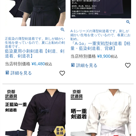
A-1シリーズの薄型剣道着です。刺しが
細かい生地を使っているので、春夏にお
正藍染の薄型剣道着です。刺しが細かい
勧め。
生地を使っているので、夏にお勧めの剣
『A-1α』一重実戦型剣道着【軽
道着です。
量・藍染剣道着、背継】
藍染夏用小刺剣道着【剣道、剣
道着、剣道衣】
当店特別価格
¥
8,900
税込
当店特別価格
¥
6,480
税込
詳細を見る
詳細を見る