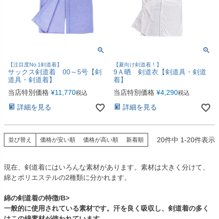
【注目度No.1剣道着】
【夏向け剣道着！】
サックス剣道着 00～5号【剣
9Ａ晒 剣道衣【剣道具・剣道
道具・剣道着】
着】
当店特別価格
¥
11,770
当店特別価格
¥
4,290
税込
税込
詳細を見る
詳細を見る
20
件中
1
-
20
件表示
並び替え
価格が安い順
価格が高い順
新着順
現在、剣道着にはいろんな素材があります。素材は大きく分けて、
綿とポリエステルの2種類に分かれます。
綿の剣道着の特徴/B>
一般的に使用されている素材です。汗を良く吸収し、剣道着の多く
はこの綿素材が使われています。