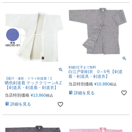
刺繍3文字まで無料
白江戸刺剣衣 0～5号【剣道
着・剣道具・剣道衣】
【吸汗・速乾・ドライ剣道着！】
晒色剣道着 テッククリーンA.Z.
当店特別価格
¥
10,880
税込
【剣道具・剣道着・剣道衣】
詳細を見る
当店特別価格
¥
13,860
税込
詳細を見る