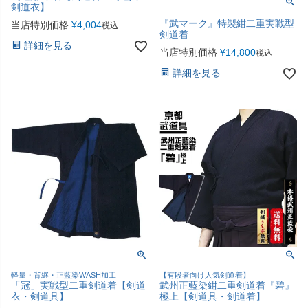
剣道衣】
『武マーク』特製紺二重実戦型
当店特別価格
¥
4,004
税込
剣道着
詳細を見る
当店特別価格
¥
14,800
税込
詳細を見る
軽量・背継・正藍染WASH加工
【有段者向け人気剣道着】
「冠」実戦型二重剣道着【剣道
武州正藍染紺二重剣道着『碧』
衣・剣道具】
極上【剣道具・剣道着】