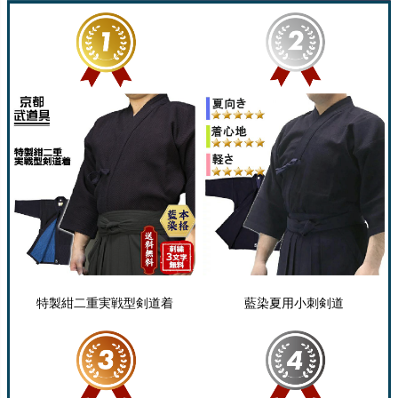
特製紺二重実戦型剣道着
藍染夏用小刺剣道