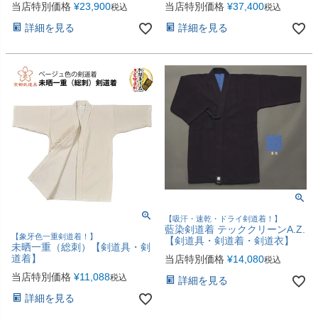
当店特別価格
¥
23,900
当店特別価格
¥
37,400
税込
税込
詳細を見る
詳細を見る
【吸汗・速乾・ドライ剣道着！】
藍染剣道着 テッククリーンA.Z.
【象牙色一重剣道着！】
【剣道具・剣道着・剣道衣】
未晒一重（総刺）【剣道具・剣
道着】
当店特別価格
¥
14,080
税込
当店特別価格
¥
11,088
税込
詳細を見る
詳細を見る