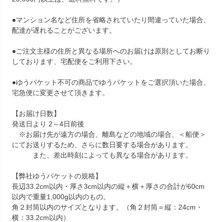
●マンション名など住所を省略されていたり間違っていた場合、
配達が遅れることがございます。
●ご注文主様の住所と異なる場所へのお届けは原則としてお断り
しております、宅配便をご利用下さい。
●ゆうパケット不可の商品でゆうパケットをご選択頂いた場合、
宅急便に変更させて頂きます。
【お届け日数】
発送日より 2～4日前後
※お届け先が遠方の場合、離島などの地域の場合、＜船便＞
にてお送りするため、さらに数日要する場合があります。
また、差出時刻によっても異なる場合があります。
【弊社ゆうパケットの規格】
長辺33.2cm以内・厚さ3cm以内の縦＋横＋厚さの合計が60cm
以内で重量1,000g以内のもの。
角２封筒以内のサイズとなります。（角２封筒＝縦：24cm・
横：33.2cm以内）