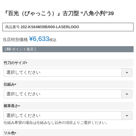
『百光（びゃっこう）』古刀型 “八角小判”39
商品番号
202-KS64M39B/000-LASERLOGO
¥
6,633
当店特別価格
税込
[
60
ポイント進呈 ]
竹刀のサイズ
(
必
須
仕組み
)
(
必
須
柄革長さ
)
(
必
仕組み希望の場合は仕組みなし以外の項目よりご選択ください。
須
)
ツル色