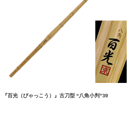
『百光（びゃっこう）』古刀型 “八角小判”39