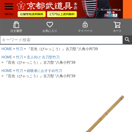
MENU
注文履歴
お気に入り
マイページ
カート
HOME
竹刀
『百光（びゃっこう）』古刀型 “八角小判”39
HOME
竹刀
玄人向け 古刀型竹刀
『百光（びゃっこう）』古刀型 “八角小判”39
HOME
竹刀
経験者におすすめ竹刀
『百光（びゃっこう）』古刀型 “八角小判”39