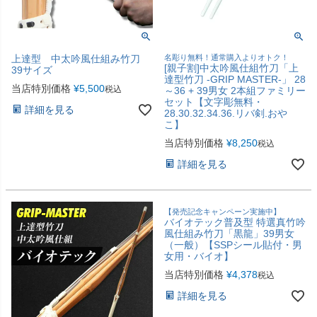
上達型 中太吟風仕組み竹刀
名彫り無料！通常購入よりオトク！
[親子割]中太吟風仕組竹刀「上
39サイズ
達型竹刀 -GRIP MASTER-」 28
当店特別価格
¥
5,500
税込
～36 + 39男女 2本組ファミリー
セット【文字彫無料・
詳細を見る
28.30.32.34.36.リバ剣.おや
こ】
当店特別価格
¥
8,250
税込
詳細を見る
【発売記念キャンペーン実施中】
バイオテック普及型 特選真竹吟
風仕組み竹刀「黒龍」39男女
（一般）【SSPシール貼付・男
女用・バイオ】
当店特別価格
¥
4,378
税込
詳細を見る