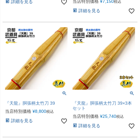
当店特別価格
¥
7,150
詳細を見る
税込
詳細を見る
『天龍』胴張柄太竹刀 39
『天龍』胴張柄太竹刀 39×3本
セット
当店特別価格
¥
8,800
税込
当店特別価格
¥
25,740
税込
詳細を見る
詳細を見る