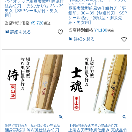
【学生人気No.1の竹刀がパワーアップし
バイオテック細身実戦型 吟風仕
てリニューアル！】
組み竹刀 「光(ひかり)」36～39
胴張実戦型吟風W仕組竹刀「夢
男女【SSPシール貼付・男女
銀印」36～39【剣道竹刀・SSP
用】
シール貼付・実戦型・胴張先
細・男女用】
当店特別価格
¥
5,720
税込
当店特別価格
¥
4,180
税込
詳細を見る
詳細を見る
先軽で実戦向き、見た目の良い完成品
【即納可能な古刀型の完成品竹刀】
細身実戦型 吟W風仕組み竹刀
上製古刀型吟風仕組み 完成品竹