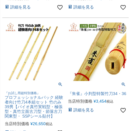
詳細を見る
詳細を見る
『お試し用超特別価格』
『朱雀』小判型特製竹刀34・36
プロフェッショナルパック 経験
当店特別価格
¥
3,454
税込
者向け竹刀4本組セット 竹のみ
39男【バイオ真竹実戦型・極張
詳細を見る
型・真竹立面古刀型・節落古刀
関東型・ SSPシール貼付】
当店特別価格
¥
26,650
税込