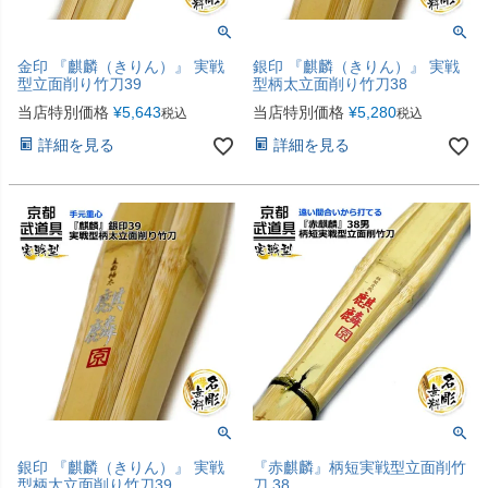
金印 『麒麟（きりん）』 実戦
銀印 『麒麟（きりん）』 実戦
型立面削り竹刀39
型柄太立面削り竹刀38
当店特別価格
¥
5,643
当店特別価格
¥
5,280
税込
税込
詳細を見る
詳細を見る
銀印 『麒麟（きりん）』 実戦
『赤麒麟』柄短実戦型立面削竹
型柄太立面削り竹刀39
刀 38