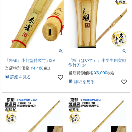
『朱雀』小判型特製竹刀39
『颯（はやて）』小学生用実戦
型竹刀 34
当店特別価格
¥
4,488
税込
当店特別価格
¥
6,000
税込
詳細を見る
詳細を見る