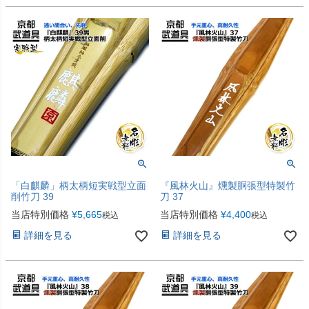
「白麒麟」柄太柄短実戦型立面
『風林火山』燻製胴張型特製竹
削竹刀 39
刀 37
当店特別価格
¥
5,665
当店特別価格
¥
4,400
税込
税込
詳細を見る
詳細を見る