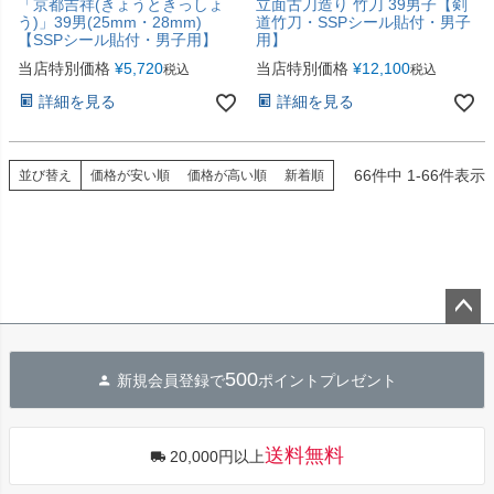
「京都吉祥(きょうときっしょ
立面古刀造り 竹刀 39男子【剣
う)」39男(25mm・28mm)
道竹刀・SSPシール貼付・男子
【SSPシール貼付・男子用】
用】
当店特別価格
¥
5,720
当店特別価格
¥
12,100
税込
税込
詳細を見る
詳細を見る
66
件中
1
-
66
件表示
並び替え
価格が安い順
価格が高い順
新着順
ペー
ジト
500
新規会員登録で
ポイントプレゼント
ップ
へ
送料無料
20,000円以上