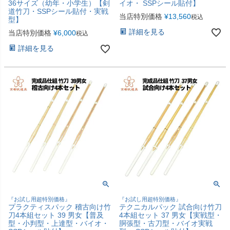
36サイズ（幼年・小学生）【剣
イオ・ SSPシール貼付】
道竹刀・SSPシール貼付・実戦
当店特別価格
¥
13,560
税込
型】
詳細を見る
当店特別価格
¥
6,000
税込
詳細を見る
『お試し用超特別価格』
『お試し用超特別価格』
プラクティスパック 稽古向け竹
テクニカルパック 試合向け竹刀
刀4本組セット 39 男女【普及
4本組セット 37 男女【実戦型・
型・小判型・上達型・バイオ・
胴張型・古刀型・バイオ実戦