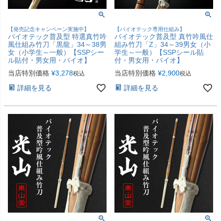
【発売記念キャンペーン実施中】
【バイオテック専用仕組み】
バイオテック普及型 特選真竹吟
バイオテック普及型 真竹吟風仕
風仕組み竹刀「黒龍」34～38男
組み竹刀「Z」34～39男女（小
女（小学生～一般）【SSPシー
学生～一般）【SSPシール貼
ル貼付・男女用・バイオ】
付・男女用・バイオ】
当店特別価格
¥
3,278
当店特別価格
¥
2,900
税込
税込
詳細を見る
詳細を見る