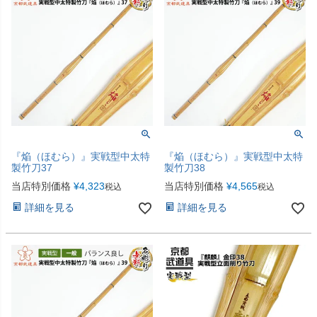
『焔（ほむら）』実戦型中太特
『焔（ほむら）』実戦型中太特
製竹刀37
製竹刀38
当店特別価格
¥
4,323
当店特別価格
¥
4,565
税込
税込
詳細を見る
詳細を見る