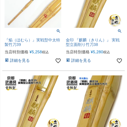
『焔（ほむら）』実戦型中太特
金印 『麒麟（きりん）』 実戦
製竹刀39
型立面削り竹刀38
当店特別価格
¥
5,258
当店特別価格
¥
5,280
税込
税込
詳細を見る
詳細を見る