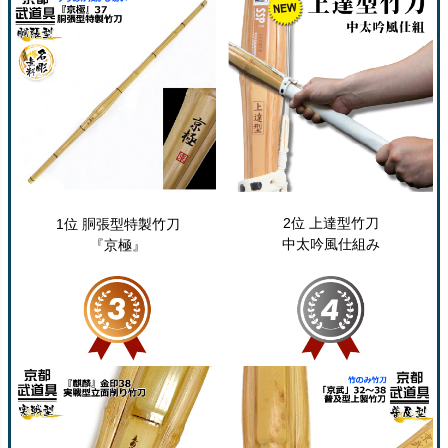
2位 上達型竹刀
1位 胴張型特製竹刀
中太吟風仕組み
『京極』