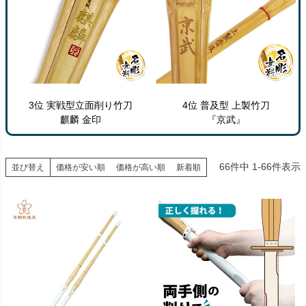
3位 実戦型立面削り竹刀
4位 普及型 上製竹刀
麒麟 金印
『京武』
66
件中
1
-
66
件表示
並び替え
価格が安い順
価格が高い順
新着順