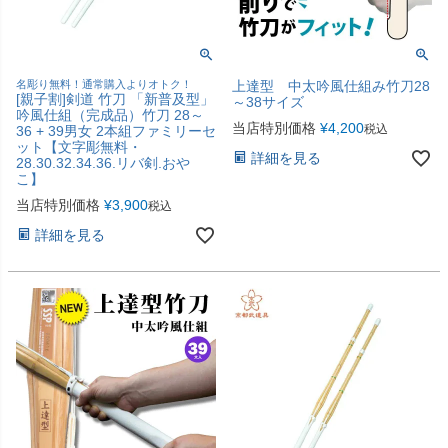
名彫り無料！通常購入よりオトク！
上達型 中太吟風仕組み竹刀28
[親子割]剣道 竹刀 「新普及型」
～38サイズ
吟風仕組（完成品）竹刀 28～
当店特別価格
¥
4,200
税込
36 + 39男女 2本組ファミリーセ
ット【文字彫無料・
詳細を見る
28.30.32.34.36.リバ剣.おや
こ】
当店特別価格
¥
3,900
税込
詳細を見る