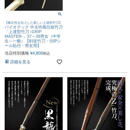
【耐久性を向上した新しい上達型竹刀】
バイオテック 中太吟風仕組竹刀
「上達型竹刀 -GRIP
MASTER-」37～39男女（中学
生～一般）【剣道竹刀・SSPシ
ール貼付・男女用】
当店特別価格
¥
4,800
税込
詳細を見る