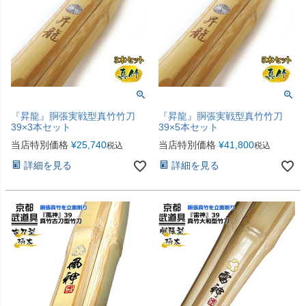
『昇龍』胴張実戦型真竹竹刀
『昇龍』胴張実戦型真竹竹刀
39×3本セット
39×5本セット
当店特別価格
¥
25,740
当店特別価格
¥
41,800
税込
税込
詳細を見る
詳細を見る