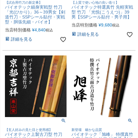
【試合用竹刀の新定番】
【上質で使い心地の良い造り】
バイオテック細身実戦型 竹刀
バイオテック特選真竹 先軽実戦
「光(ひかり)」36～39男女【剣
型 竹刀 「光悦(こうえつ)」39
道竹刀・SSPシール貼付・実戦
男【SSPシール貼付・男子用】
型・胴張先細・バイオ】
当店特別価格
¥
9,680
税込
当店特別価格
¥
4,840
税込
詳細を見る
詳細を見る
【玄人好みの見た目と使用感】
新登場 確かな品質
バイオテック上製古刀型 竹刀
バイオテック「旭峰」 特撰真竹