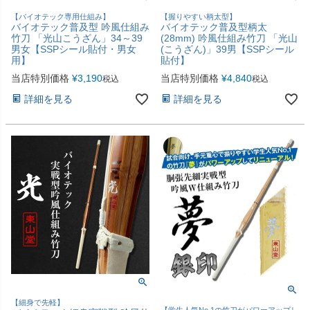
【バイオテック専用仕組み】
【握りやすい柄太型】
バイオテック普及型 吟風仕組み
バイオテック普及型柄太
竹刀 「光山こうざん」34～39
(28mm) 吟風仕組み竹刀 「光山
男女【SSPシール貼付・男女
(こうざん)」39男【SSPシール
用】
貼付】
当店特別価格
¥
3,190
当店特別価格
¥
4,840
税込
税込
詳細を見る
詳細を見る
【細身で先軽】