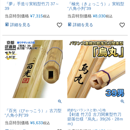
『夢』手造り実戦型竹刀 37～
『極光（きょっこう）』実戦型
39
“八角小判”39
当店特別価格
¥
7,315
当店特別価格
¥
8,030
税込
税込
詳細を見る
詳細を見る
『百光（びゃっこう）』古刀型
絶妙なバランスと使い心地
【剣道 竹刀】古刀関東型竹刀
“八角小判”39
節落仕様『烏丸』39(26・28ｍ
当店特別価格
¥
6,633
税込
ｍ)