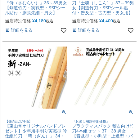
『侍（さむらい）』36～39男女
刀『士魂（しこん）』37～39男
【剣道竹刀・実戦型・SSPシー
女【剣道竹刀・SSPシール貼
ル貼付・胴張先細・男女】
付・普及型・古刀型・男女用】
当店特別価格
¥
4,180
当店特別価格
¥
4,400
税込
税込
詳細を見る
詳細を見る
【発売記念特価】
『お試し用超特別価格』
【東山堂オリジナルバンドプレ
プラクティスパック 稽古向け竹
ゼント】少年用手削り実戦型 吟
刀4本組セット 37・38 男女
仕組竹刀 「斬（ざん）」 34・
【普及型・小判型・上達型・バ