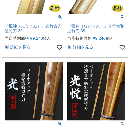
『風神（ふうじん）』真竹古刀
『雷神（らいじん）』真竹大和
型竹刀 39
型竹刀 39
当店特別価格
¥
9,240
当店特別価格
¥
9,240
税込
税込
詳細を見る
詳細を見る