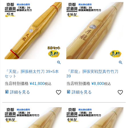
『天龍』胴張柄太竹刀 39×5本
『昇龍』胴張実戦型真竹竹刀
セット
39
当店特別価格
¥
41,800
当店特別価格
¥
8,800
税込
税込
詳細を見る
詳細を見る