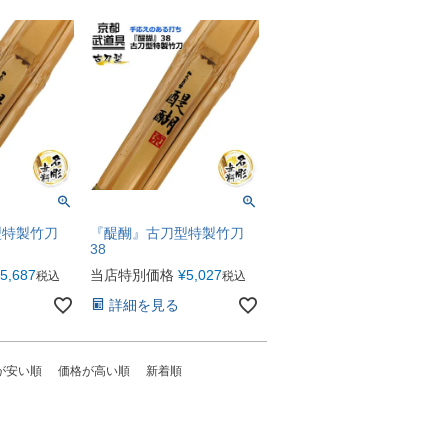
型特製竹刀
『醍醐』古刀型特製竹刀
38
5,687
当店特別価格
¥
5,027
税込
税込
詳細を見る
が安い順
価格が高い順
新着順