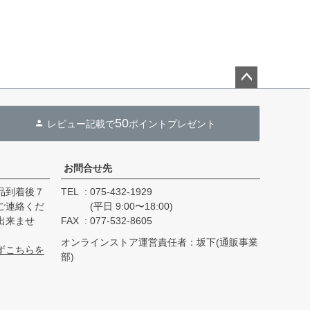
ペー
ジト
50
レビュー記載で
ポイントプレゼント
ップ
へ
お問合せ先
品到着後７
TEL
075-432-1929
ご連絡くだ
(平日 9:00〜18:00)
出来ませ
FAX
077-532-8605
オンラインストア運営責任者：坂下(通販事業
ずこちらを
部)