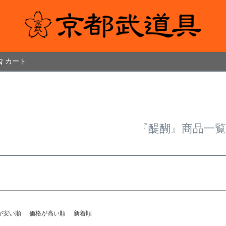
ド
在庫なし商
在庫な
カート
検索
商品番号
〜
並び順
新着順
優先度
『醍醐』商品一覧
検索
が安い順
価格が高い順
新着順