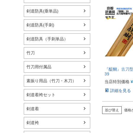
剣道防具(垂単品)
剣道防具(手刺)
剣道防具（手刺単品）
竹刀
竹刀用付属品
『醍醐』古刀
39
素振り用品（竹刀・木刀）
当店特別価格
¥
詳細を見る
剣道着袴セット
剣道着
並び替え
価格
剣道袴