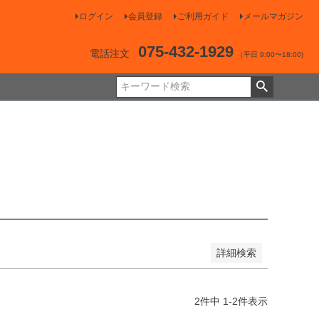
ログイン
会員登録
ご利用ガイド
メールマガジン
品
075-432-1929
電話注文
し商品を表示しない
（平日 9:00〜18:00)
登録順
価格が安い順
価格が高い順
順
レビュー順
キーワードヒット順
詳細検索
2
件中
1
-
2
件表示