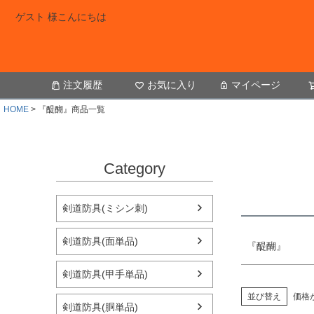
ゲスト 様こんにちは
キーワー
注文履歴
お気に入り
マイページ
価格
HOME
『醍醐』商品一覧
Category
剣道防具(ミシン刺)
剣道防具(面単品)
『醍醐』
剣道防具(甲手単品)
並び替え
価格
剣道防具(胴単品)