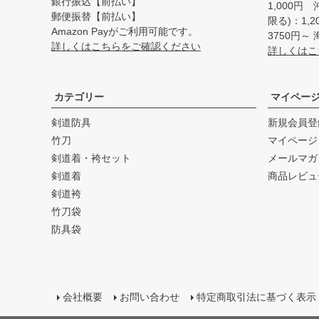
銀行振込【前払い】
1,000円
郵便振替【前払い】
限る)：1,
Amazon Payがご利用可能です。
3750円
詳しくはこちらをご確認ください
詳しくはこ
カテゴリー
マイペー
剣道防具
新規会員登
竹刀
マイページ
剣道着・袴セット
メールマガ
剣道着
商品レビュ
剣道袴
竹刀袋
防具袋
会社概要
お問い合わせ
特定商取引法に基づく表示