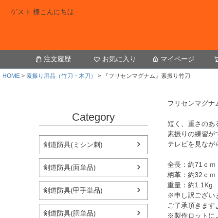
ゲスト 様こんにちは
注文履歴
お気に入り
マイページ
HOME
素振り用品（竹刀・木刀）
『フリセンマグナム』素振り竹刀
フリセンマグナ
Category
短く、重さのあ
素振りの練習が
テレビを見なが
剣道防具(ミシン刺)
全長：約71ｃｍ
剣道防具(面単品)
柄革：約32ｃｍ
重量：約1.1Kg
剣道防具(甲手単品)
※申し訳ござい
ご了承頂きます
剣道防具(胴単品)
※製作ロットに