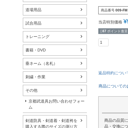
道場用品
商品番号
009-FM
¥
当店特別価格
試合用品
[
87
ポイント進呈 
トレーニング
書籍・DVD
垂ネーム（名札）
返品特約につい
刺繍・作業
商品についての
その他
京都武道具お問い合わせフォー
ム
商品の品質
剣道防具・剣道着・剣道袴を
品・交換につ
購入する際のサイズの測り方