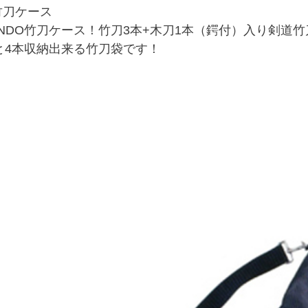
O竹刀ケース
NDO竹刀ケース！竹刀3本+木刀1本（鍔付）入り剣道
と4本収納出来る竹刀袋です！