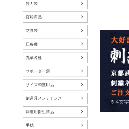
竹刀袋
寶船商品
防具袋
紐各種
乳革各種
サポーター類
サイズ調整用品
剣道具メンテナンス
剣道用衛生商品
手拭