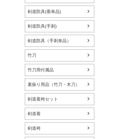
剣道防具(垂単品)
剣道防具(手刺)
剣道防具（手刺単品）
竹刀
竹刀用付属品
素振り用品（竹刀・木刀）
剣道着袴セット
剣道着
剣道袴