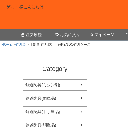
ゲスト 様こんにちは
注文履歴
お気に入り
マイページ
HOME
竹刀袋
【剣道 竹刀袋】 冠KENDO竹刀ケース
Category
剣道防具(ミシン刺)
剣道防具(面単品)
剣道防具(甲手単品)
剣道防具(胴単品)