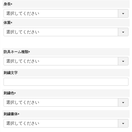
須
身長
)
(
必
須
体重
)
(
必
須
)
防具ネーム種類
(
必
須
刺繍文字
)
刺繍色
(
必
須
刺繍書体
)
(
必
須