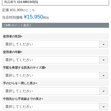
商品番号
224-MBC6O[S]
定価
¥
31,900
のところ
¥
15,950
当店特別価格
税込
[
145
ポイント進呈 ]
使用者の性別
(
必
須
使用者の年齢
)
(
必
須
手配を希望する防具のサイズ感
)
(
必
須
手のひらを一周した長さ
)
(
必
須
中指先から手首線までの長さ
)
(
必