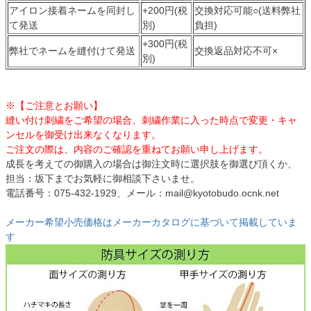
アイロン接着ネームを同封し
+200円(税
交換対応可能○(送料弊社
て発送
別)
負担)
+300円(税
弊社でネームを縫付けて発送
交換返品対応不可×
別)
※【ご注意とお願い】
縫い付け刺繍をご希望の場合、刺繍作業に入った時点で変更・キャ
ンセルを御受け出来なくなります。
ご注文の際は、内容のご確認を重ねてお願い申し上げます。
成長を考えての御購入の場合は御注文時に選択肢を御選び頂くか、
担当：坂下までお気軽に御相談下さいませ。
電話番号：075-432-1929、メール：mail@kyotobudo.ocnk.net
メーカー希望小売価格はメーカーカタログに基づいて掲載していま
す