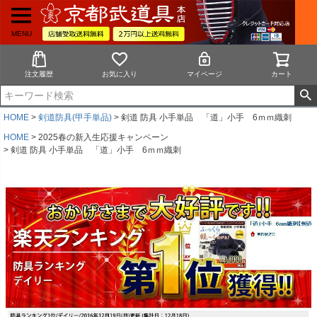
MENU
注文履歴
お気に入り
マイページ
カート
HOME
剣道防具(甲手単品)
剣道 防具 小手単品 「道」小手 6ｍｍ織刺
HOME
2025春の新入生応援キャンペーン
剣道 防具 小手単品 「道」小手 6ｍｍ織刺