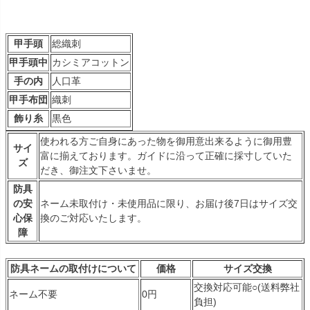
甲手頭
総織刺
甲手頭中
カシミアコットン
手の内
人口革
甲手布団
織刺
飾り糸
黒色
使われる方ご自身にあった物を御用意出来るように御用豊
サイ
富に揃えております。ガイドに沿って正確に採寸していた
ズ
だき、御注文下さいませ。
防具
の安
ネーム未取付け・未使用品に限り、お届け後7日はサイズ交
心保
換のご対応いたします。
障
防具ネームの取付けについて
価格
サイズ交換
交換対応可能○(送料弊社
ネーム不要
0円
負担)