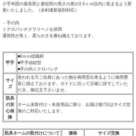
小手布団の最長部と最短部の長さの差が2.5ｃｍ以内に収まるよう変
更いたしました。（全剣連新規則対応）
・手の内
ミクロパンチクラリーノを採用
通気性が良く、柔らかさを兼ね備えております。
■6ｍｍ総織刺
甲手
■甲手頭鎧型
■手の内ミクロパンチ
使われる方ご自身にあった物を御用意出来るように御用豊
サイ
富に揃えております。ガイドに沿って正確に採寸していた
ズ
だき、御注文下さいませ。
防具
の安
ネーム未取付け・未使用品に限り、お届け後7日はサイズ交
心保
換のご対応いたします。
障
防具ネームの取付けについて
価格
サイズ交換