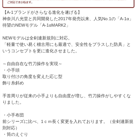
【A-1ブランドがさらなる進化を遂げる】
神奈川八光堂と共同開発した2017年発売以来、人気No.1の「A-1α」
待望のNEWモデル「A-1αMARK2」
NEWモデルは全剣連新規則に対応。
「軽量で使い易く稽古用にも最適で、安全性をプラスした防具」と
いうコンセプトを更に進化させました。
～自由自在な竹刀操作を実現～
・小手頭
取り付けの角度を変えた応じ型
飾り糸斜め
手首周りが従来の小手よりも自由度が増し、竹刀操作がしやすくな
りました。
・小手布団
前シリーズに比べ、1ｃｍ長く変更を入れております。（全剣連新規
則対応）
・筒のえぐり