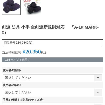
剣道 防具 小手 全剣連新規則対応 『A-1α MARK-
2』
商品番号
224-084C[L]
¥
20,350
当店特別価格
税込
[
185
ポイント進呈 ]
使用者の性別
(
必
須
使用者の年齢
)
(
必
須
手配を希望する防具のサイズ感
)
(