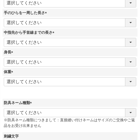
必
須
手のひらを一周した長さ
)
(
必
須
中指先から手首線までの長さ
)
(
必
須
身長
)
(
必
須
体重
)
(
必
須
)
防具ネーム種類
(
必
※防具ネーム種類につきまして：直接縫い付けネームはサイズのご交換やご返
須
品をお受け出来ません
)
刺繍文字