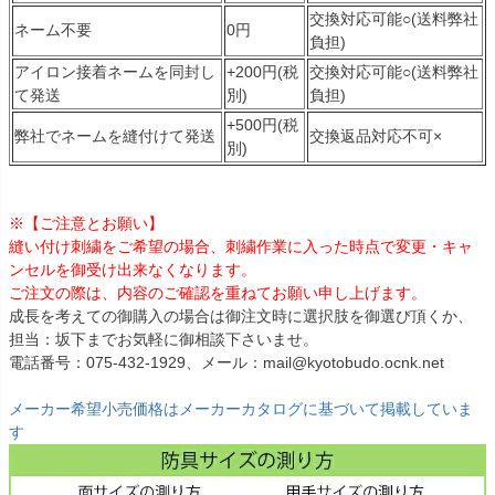
交換対応可能○(送料弊社
ネーム不要
0円
負担)
アイロン接着ネームを同封し
+200円(税
交換対応可能○(送料弊社
て発送
別)
負担)
+500円(税
弊社でネームを縫付けて発送
交換返品対応不可×
別)
※【ご注意とお願い】
縫い付け刺繍をご希望の場合、刺繍作業に入った時点で変更・キャ
ンセルを御受け出来なくなります。
ご注文の際は、内容のご確認を重ねてお願い申し上げます。
成長を考えての御購入の場合は御注文時に選択肢を御選び頂くか、
担当：坂下までお気軽に御相談下さいませ。
電話番号：075-432-1929、メール：mail@kyotobudo.ocnk.net
メーカー希望小売価格はメーカーカタログに基づいて掲載していま
す