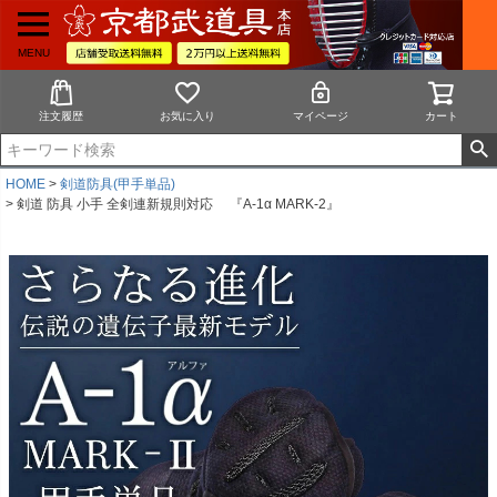
MENU
注文履歴
お気に入り
マイページ
カート
HOME
剣道防具(甲手単品)
剣道 防具 小手 全剣連新規則対応 『A-1α MARK-2』