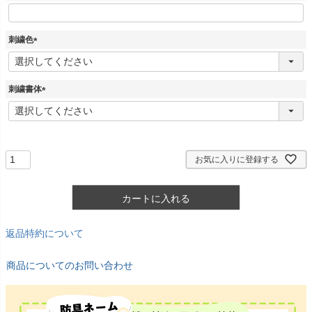
刺繍色
(
必
須
刺繍書体
)
(
必
須
)
お気に入りに登録する
カートに入れる
返品特約について
商品についてのお問い合わせ