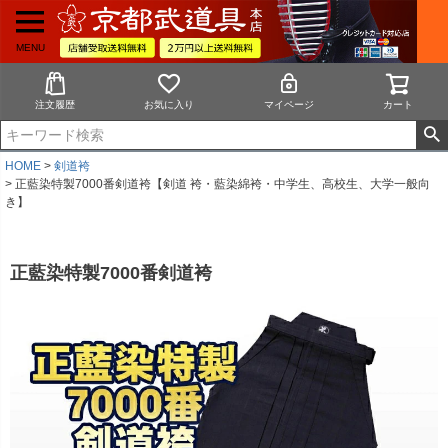
MENU
注文履歴
お気に入り
マイページ
カート
HOME
剣道袴
正藍染特製7000番剣道袴【剣道 袴・藍染綿袴・中学生、高校生、大学一般向
き】
正藍染特製7000番剣道袴