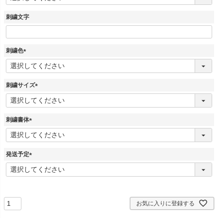
必
須
刺繍文字
)
刺繍色
(
必
須
刺繍サイズ
)
(
必
須
刺繍書体
)
(
必
須
発送予定
)
(
必
須
)
お気に入りに登録する