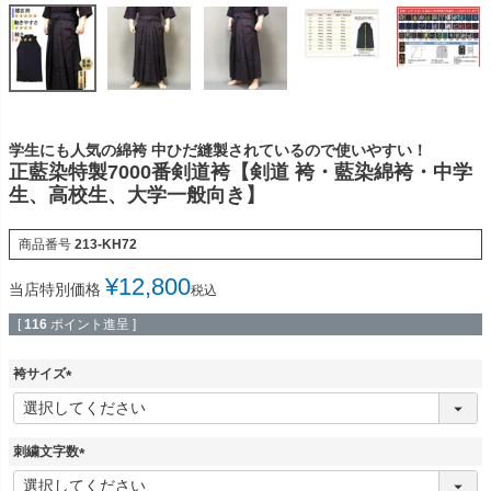
学生にも人気の綿袴 中ひだ縫製されているので使いやすい！
正藍染特製7000番剣道袴【剣道 袴・藍染綿袴・中学
生、高校生、大学一般向き】
商品番号
213-KH72
¥
12,800
当店特別価格
税込
[
116
ポイント進呈 ]
袴サイズ
(
必
須
刺繍文字数
)
(