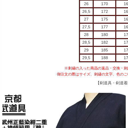
26
170
1
26,5
172
1
27
175
1
27,5
177
1
28
180
1
28,5
182
1
29
185
1
29,5
188
1
※刺繍の入った商品の返品・交換・刺
御注文の際はサイズ、刺繍の文字、色のご
【剣道具・剣道着