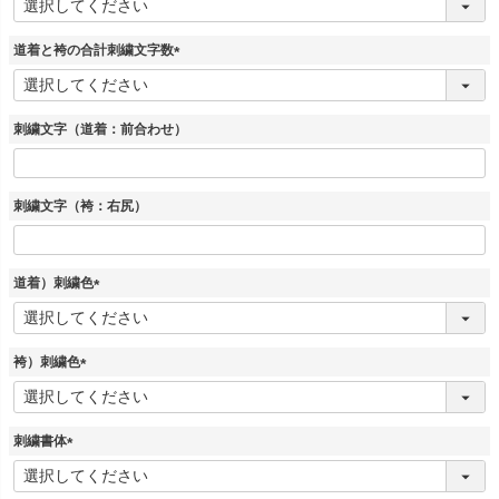
必
須
道着と袴の合計刺繍文字数
)
(
必
須
刺繍文字（道着：前合わせ）
)
刺繍文字（袴：右尻）
道着）刺繍色
(
必
須
袴）刺繍色
)
(
必
須
刺繍書体
)
(
必