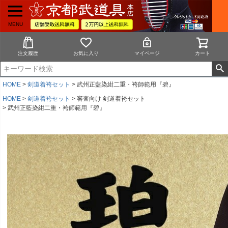
MENU
注文履歴
お気に入り
マイページ
カート
HOME
剣道着袴セット
武州正藍染紺二重・袴師範用『碧』
HOME
剣道着袴セット
審査向け 剣道着袴セット
武州正藍染紺二重・袴師範用『碧』