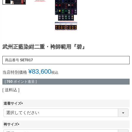
武州正藍染紺二重・袴師範用『碧』
商品番号
SET017
¥
83,600
当店特別価格
税込
[
760
ポイント進呈 ]
送料込
道着サイズ
(
必
須
袴サイズ
)
(