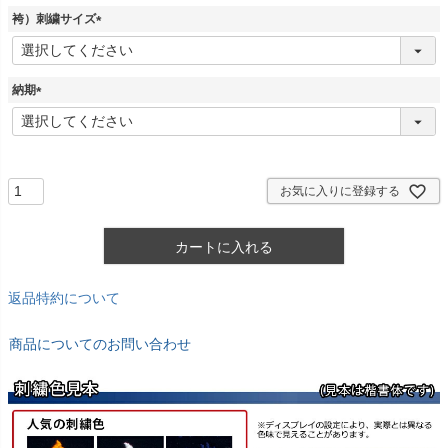
須
袴）刺繍サイズ
)
(
必
須
納期
)
(
必
須
)
お気に入りに登録する
カートに入れる
返品特約について
商品についてのお問い合わせ