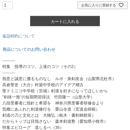
お気に入りに登録する
カートに入れる
返品特約について
商品についてのお問い合わせ
---------
特集 指導のコツ、上達のコツ（その2）
---------
熱意と誠意に優るものなし ルポ・泉剣友会（山梨県北杜市）
高倉聖史（大分）杵築中学校のアイデア稽古
聖ドミニコ中学校（宮城）剣道を好きになってほしいから
”剣体一致”の短期間習得法 竹田隆一（山形大学）
八段受審者に指針と希望を 神奈川県受審者研修会より
気概にあふれた剣道修行を 栗山令道（宏道会師範）
剣道の刀と文化とは 大橋弘（栃木・書剣林館長）
だからトップは目指さない 森本剣道塾（愛知県小牧市）
特集エピローグ 道しるべ（35）