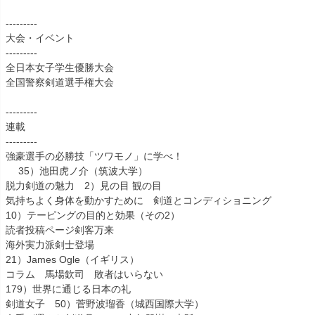
---------
大会・イベント
---------
全日本女子学生優勝大会
全国警察剣道選手権大会
---------
連載
---------
強豪選手の必勝技「ツワモノ」に学べ！
35）池田虎ノ介（筑波大学）
脱力剣道の魅力 2）見の目 観の目
気持ちよく身体を動かすために 剣道とコンディショニング
10）テーピングの目的と効果（その2）
読者投稿ページ剣客万来
海外実力派剣士登場
21）James Ogle（イギリス）
コラム 馬場欽司 敗者はいらない
179）世界に通じる日本の礼
剣道女子 50）菅野波瑠香（城西国際大学）