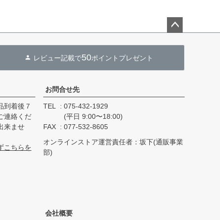
ペー
ジト
50
レビュー記載で
ポイントプレゼント
ップ
へ
お問合せ先
品到着後７
TEL
075-432-1929
ご連絡くだ
(平日 9:00〜18:00)
出来ませ
FAX
077-532-8605
オンラインストア運営責任者：坂下(通販事業
ずこちらを
部)
会社概要