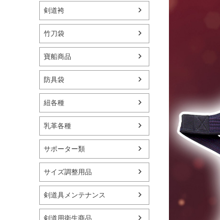
剣道袴
竹刀袋
寶船商品
防具袋
紐各種
乳革各種
サポーター類
サイズ調整用品
剣道具メンテナンス
剣道用衛生商品