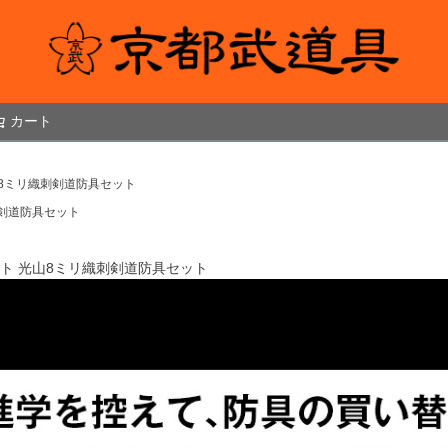
カート
検索
」8ミリ織刺剣道防具セット
刺剣道防具セット