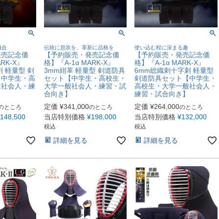
融合
伝統に息吹を、革新に品格を
使い込む程に深まる趣
発売記念価
【予約販売・発売記念価
【予約販売・発売記念価
RK-X』
格】『A-1α MARK-X』
格】『A-1α MARK-X』
 軽量型 剣
3mm紺革 軽量型 剣道防具
6mm総織刺十字刺 軽量型
【中学生・高
セット【中学生・高校生・
剣道防具セット【中学生・
般社会人・練
大学一般社会人・練習・試
高校生・大学一般社会人・
】
合向き】
練習・試合向き】
定価
¥
341,000
定価
¥
264,000
のところ
のところ
のところ
148,500
当店特別価格
¥
198,000
当店特別価格
¥
132,000
税込
税込
詳細を見る
詳細を見る