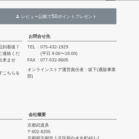
ペー
ジト
50
レビュー記載で
ポイントプレゼント
ップ
へ
お問合せ先
品到着後７
TEL
075-432-1929
ご連絡くだ
(平日 9:00〜18:00)
出来ませ
FAX
077-532-8605
オンラインストア運営責任者：坂下(通販事業
ずこちらを
部)
会社概要
京都武道具
602-8205
京都府京都市上京区新白水丸町451-1