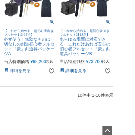
【これから始める！超初心者向き
【これから始める！超初心者向き
フルセット計17点】
フルセット計18点】
必ず使う！無駄なものは一
あらゆる場面に対応でき
切なしの剣道初心者フルセ
る！これだけあれば安心の
ット『豪』剣道具パッケー
初心者フルセット『豪』剣
ジA
道具パッケージB
当店特別価格
¥
68,200
当店特別価格
¥
73,700
税込
税込
詳細を見る
詳細を見る
10
件中
1
-
10
件表示