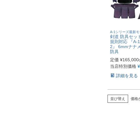
A-1シリーズ最新
剣道 防具セッ
規則対応 『A-1α
2』 6mmナナ
防具
定価
¥
165,000
当店特別価格
¥
詳細を見る
並び替え
価格