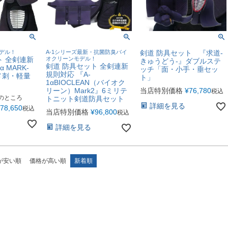
モデル！
A-1シリーズ最新・抗菌防臭バイ
剣道 防具セット 『求道-
ト 全剣連新
オクリーンモデル！
きゅうどう-』ダブルステ
剣道 防具セット 全剣連新
 MARK-
ッチ「面・小手・垂セッ
規則対応 『A-
メ刺・軽量
ト」
1αBIOCLEAN（バイオク
リーン）Mark2』6ミリテ
当店特別価格
¥
76,780
税込
のところ
トニット剣道防具セット
詳細を見る
78,650
税込
当店特別価格
¥
96,800
税込
詳細を見る
が安い順
価格が高い順
新着順