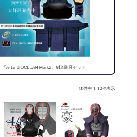
『A-1α BIOCLEAN Mark2』剣道防具セット
10
件中
1
-
10
件表示