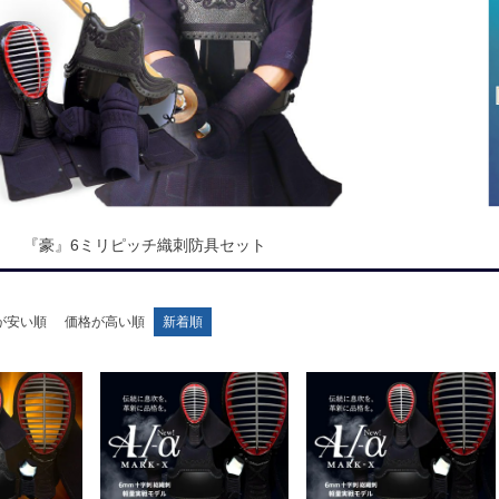
『豪』6ミリピッチ織刺防具セット
が安い順
価格が高い順
新着順