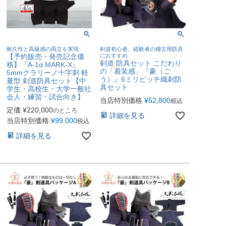
耐久性と高級感の両立を実現
剣道初心者、経験者の稽古用防具
【予約販売・発売記念価
におすすめ
剣道 防具セット こだわり
格】『A-1α MARK-X』
の「着装感」『豪（ご
5mmクラリーノ十字刺 軽
う）』6ミリピッチ織刺防
量型 剣道防具セット【中
具セット
学生・高校生・大学一般社
会人・練習・試合向き】
当店特別価格
¥
52,800
税込
定価
¥
220,000
のところ
詳細を見る
当店特別価格
¥
99,000
税込
詳細を見る