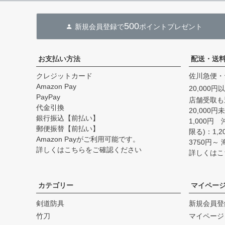
500
新規会員登録で
ポイントプレゼント
お支払い方法
配送・送
クレジットカード
佐川急便・
Amazon Pay
20,000
PayPay
店舗受取も
代金引換
20,000
銀行振込【前払い】
1,000円
郵便振替【前払い】
限る)：1,
Amazon Payがご利用可能です。
3750円
詳しくはこちらをご確認ください
詳しくはこ
カテゴリー
マイペー
剣道防具
新規会員登
竹刀
マイページ