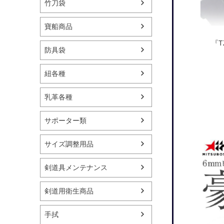
竹刀袋
寶船商品
『T
防具袋
紐各種
乳革各種
サポーター類
サイズ調整用品
剣道具メンテナンス
剣道用衛生商品
手拭