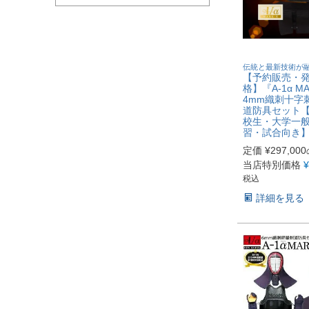
伝統と最新技術が
【予約販売・
格】『A-1α MA
4mm織刺十字刺
道防具セット
校生・大学一
習・試合向き
定価
¥
297,000
当店特別価格
¥
税込
詳細を見る