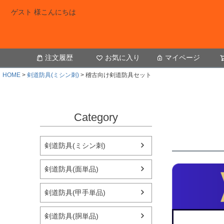
ゲスト 様こんにちは
注文履歴
お気に入り
マイページ
HOME
剣道防具(ミシン刺)
稽古向け剣道防具セット
Category
剣道防具(ミシン刺)
剣道防具(面単品)
剣道防具(甲手単品)
剣道防具(胴単品)