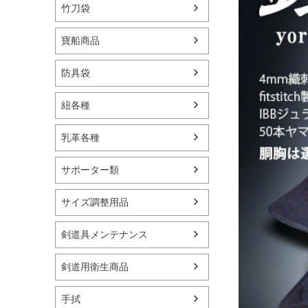
竹刀袋
寶船商品
防具袋
紐各種
乳革各種
サポーター類
サイズ調整用品
剣道具メンテナンス
剣道用衛生商品
手拭