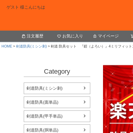
ゲスト 様こんにちは
注文履歴
お気に入り
マイページ
HOME
剣道防具(ミシン刺)
剣道 防具セット 『鎧（よろい）』4ミリフィット
Category
剣道防具(ミシン刺)
剣道防具(面単品)
剣道防具(甲手単品)
剣道防具(胴単品)