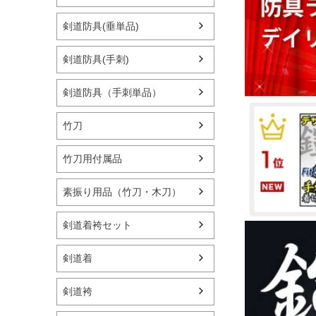
剣道防具(垂単品)
剣道防具(手刺)
剣道防具（手刺単品）
竹刀
竹刀用付属品
素振り用品（竹刀・木刀）
剣道着袴セット
剣道着
剣道袴