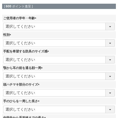
[
600
ポイント進呈 ]
ご使用者の学年・年齢
(
必
須
性別
)
(
必
須
手配を希望する防具のサイズ感
)
(
必
須
顎から耳の前を通る顔一周
)
(
必
須
頭ハチマキ部分のサイズ
)
(
必
須
手のひらを一周した長さ
)
(
必
須
中指先から手首線までの長さ