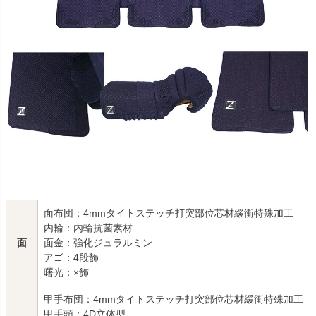
面布団：4mmタイトステッチ打突部位芯材緩衝特殊加工
内輪：内輪抗菌素材
面
面金：強化ジュラルミン
アゴ：4段飾
曙光：×飾
甲手布団：4mmタイトステッチ打突部位芯材緩衝特殊加工
甲手頭：4D立体型