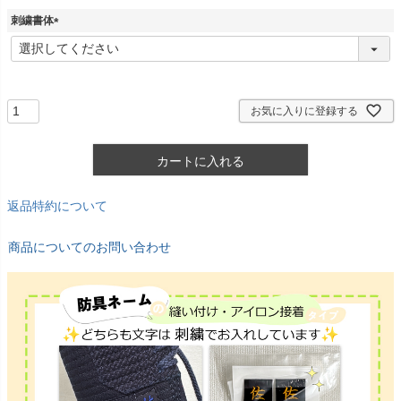
須
刺繍書体
)
(
必
須
)
お気に入りに登録する
カートに入れる
返品特約について
商品についてのお問い合わせ