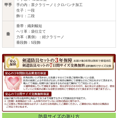
甲手
手の内：茶クラリーノミクロパンチ加工
生子：一段
飾り：二段
垂帯：織刺幅短
ヘリ革：袋仕立て
垂
力革（裏側）：紺クラリーノ
垂段飾：5段飾