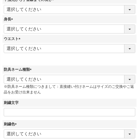
)
(
必
須
身長
)
(
必
須
ウエスト
)
(
必
須
)
防具ネーム種類
(
必
※防具ネーム種類につきまして：直接縫い付けネームはサイズのご交換やご返
須
品をお受け出来ません
)
刺繍文字
刺繍色
(
必