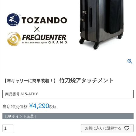
竹刀袋アタッチメント
【隼キャリーに簡単装着！】
商品番号
615-ATHY
¥
4,290
当店特別価格
税込
[
39
ポイント進呈 ]
お気に入りに登録する