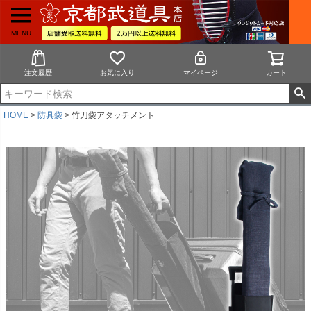
MENU
注文履歴
お気に入り
マイページ
カート
HOME
防具袋
竹刀袋アタッチメント