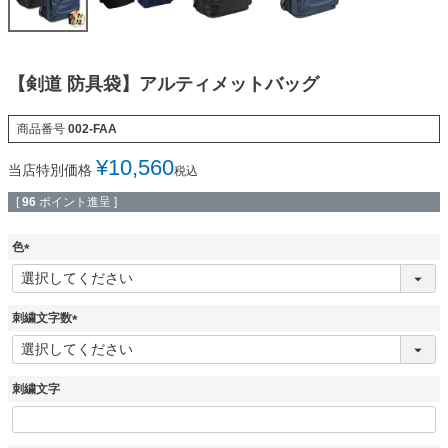
【剣道 防具袋】アルティメットバッグ
商品番号
002-FAA
¥
10,560
当店特別価格
税込
[
96
ポイント進呈 ]
色
(
必
須
刺繍文字数
)
(
必
須
刺繍文字
)