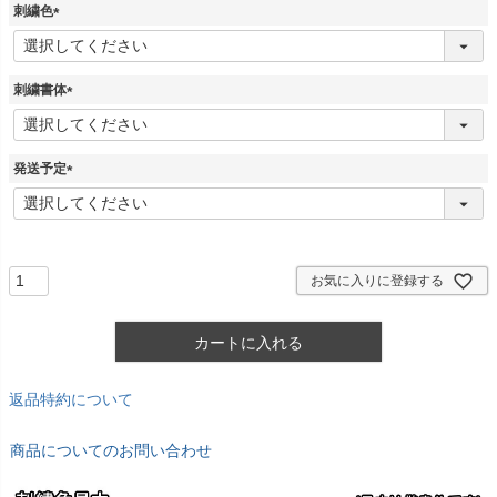
刺繍色
(
必
須
刺繍書体
)
(
必
須
発送予定
)
(
必
須
)
お気に入りに登録する
カートに入れる
返品特約について
商品についてのお問い合わせ