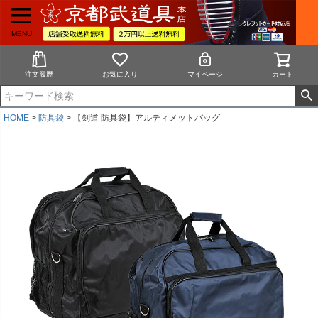
MENU
注文履歴
お気に入り
マイページ
カート
HOME
防具袋
【剣道 防具袋】アルティメットバッグ