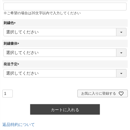
※ご希望の場合は20文字以内で入力してください
刺繍色
(
必
須
刺繍書体
)
(
必
須
発送予定
)
(
必
須
)
お気に入りに登録する
カートに入れる
返品特約について