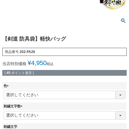
【剣道 防具袋】軽快バッグ
商品番号
202-FA26
¥
4,950
当店特別価格
税込
[
45
ポイント進呈 ]
色
(
必
須
刺繍文字数
)
(
必
須
刺繍文字
)