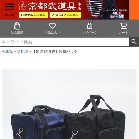
MENU
注文履歴
お気に入り
マイページ
カート
HOME
防具袋
【剣道 防具袋】軽快バッグ