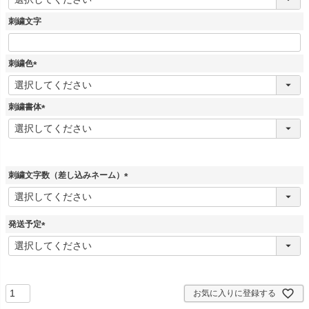
必
須
刺繍文字
)
刺繍色
(
必
須
刺繍書体
)
(
必
須
)
刺繍文字数（差し込みネーム）
(
必
須
発送予定
)
(
必
須
)
お気に入りに登録する