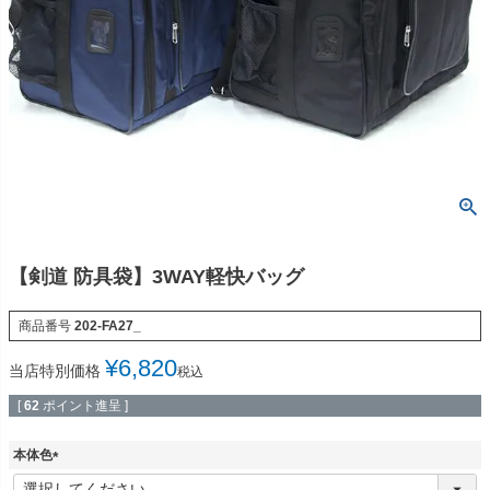
【剣道 防具袋】3WAY軽快バッグ
商品番号
202-FA27_
¥
6,820
当店特別価格
税込
[
62
ポイント進呈 ]
本体色
(